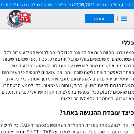
מיום רביעי 27/05/2020 נחזור לעבוד פעילות רגילה, נרגשים לראותכם בשנית
דלג לתוכן
דלג לסרגל הניווט
אודות
הצהרת נגישות
כללי
האינטרנט מהווה כיום את המאגר הגדול ביותר לחופש המידע עבור כלל
המשתמשים ומשתמשים בעלי מוגבלויות בפרט. ככזה, אנו שמים חשיבות
רבה במתן אפשרות שווה לאנשים עם מוגבלות לשימוש במידע המוצג
באתר ולאפשר חווית גלישה טובה יותר. אנו שואפים להבטיח כי השירותים
הדיגיטליים יהיו נגישים לאנשים עם מוגבלויות מתוך אמונה כי לכל אדם
מגיעה הזכות לחיות בשוויון, כבוד, נוחות ועצמאות. כדי לממש הבטחה זו,
אנו שואפים לדבוק ככל האפשר בהמלצות התקן הישראלי לנגישות תכנים
באינטרנט ובמסמך WCAG2.1 הבינלאומי.
כיצד עובדת ההנגשה באתר?
כדי לנווט באתר בעזרת המקלדת השתמשו בכפתור ה-TAB. כל לחיצה
עליו תעביר אותכם ללינק הבא. לחיצה על SHIFT + TAB תחזיר אותכם